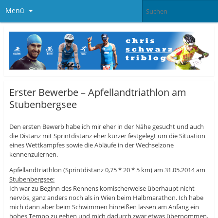
Menü
Erster Bewerbe – Apfellandtriathlon am
Stubenbergsee
Den ersten Bewerb habe ich mir eher in der Nähe gesucht und auch
die Distanz mit Sprintdistanz eher kürzer festgelegt um die Situation
eines Wettkampfes sowie die Abläufe in der Wechselzone
kennenzulernen.
Apfellandtriathlon (Sprintdistanz 0,75 * 20 * 5 km) am 31.05.2014 am
Stubenbergsee:
Ich war zu Beginn des Rennens komischerweise überhaupt nicht
nervös, ganz anders noch als in Wien beim Halbmarathon. Ich habe
mich dann aber beim Schwimmen hinreißen lassen am Anfang ein
hohes Tempo zu gehen und mich dadurch zwar etwas übernommen,