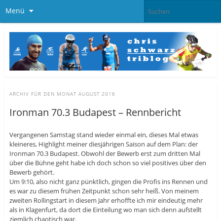
Menü
ARCHIV FÜR DEN MONAT
AUGUST 2016
Ironman 70.3 Budapest – Rennbericht
Vergangenen Samstag stand wieder einmal ein, dieses Mal etwas
kleineres, Highlight meiner diesjährigen Saison auf dem Plan: der
Ironman 70.3 Budapest. Obwohl der Bewerb erst zum dritten Mal
über die Bühne geht habe ich doch schon so viel positives über den
Bewerb gehört.
Um 9:10, also nicht ganz pünktlich, gingen die Profis ins Rennen und
es war zu diesem frühen Zeitpunkt schon sehr heiß. Von meinem
zweiten Rollingstart in diesem Jahr erhoffte ich mir eindeutig mehr
als in Klagenfurt, da dort die Einteilung wo man sich denn aufstellt
ziemlich chaotisch war.