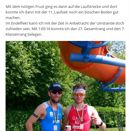
Mit dem nötigen Frust ging es dann auf die Laufstrecke und dort
konnte ich dann mit der 11. Laufzeit noch ein bisschen Boden gut
machen.
Im Endeffekt kann ich mit der Zeit in Anbetracht der Umstände doch
zufrieden sein. Mit 1:05:16 konnte ich den 27. Gesamtrang und den 7.
Klassenrang belegen.