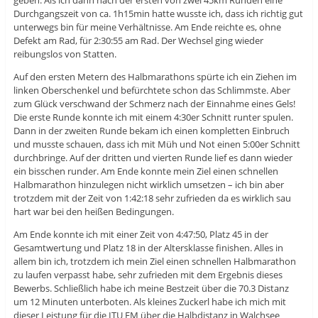
Durchgangszeit von ca. 1h15min hatte wusste ich, dass ich richtig gut
unterwegs bin für meine Verhältnisse. Am Ende reichte es, ohne
Defekt am Rad, für 2:30:55 am Rad. Der Wechsel ging wieder
reibungslos von Statten.
Auf den ersten Metern des Halbmarathons spürte ich ein Ziehen im
linken Oberschenkel und befürchtete schon das Schlimmste. Aber
zum Glück verschwand der Schmerz nach der Einnahme eines Gels!
Die erste Runde konnte ich mit einem 4:30er Schnitt runter spulen.
Dann in der zweiten Runde bekam ich einen kompletten Einbruch
und musste schauen, dass ich mit Müh und Not einen 5:00er Schnitt
durchbringe. Auf der dritten und vierten Runde lief es dann wieder
ein bisschen runder. Am Ende konnte mein Ziel einen schnellen
Halbmarathon hinzulegen nicht wirklich umsetzen – ich bin aber
trotzdem mit der Zeit von 1:42:18 sehr zufrieden da es wirklich sau
hart war bei den heißen Bedingungen.
Am Ende konnte ich mit einer Zeit von 4:47:50, Platz 45 in der
Gesamtwertung und Platz 18 in der Altersklasse finishen. Alles in
allem bin ich, trotzdem ich mein Ziel einen schnellen Halbmarathon
zu laufen verpasst habe, sehr zufrieden mit dem Ergebnis dieses
Bewerbs. Schließlich habe ich meine Bestzeit über die 70.3 Distanz
um 12 Minuten unterboten. Als kleines Zuckerl habe ich mich mit
dieser Leistung für die ITU EM über die Halbdistanz in Walchsee