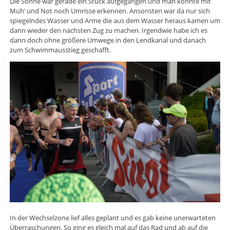
Die Sonne war gerade ein Stück aufgegangen und man konnte mit
Müh‘ und Not noch Umrisse erkennen. Ansonsten war da nur sich
spiegelndes Wasser und Arme die aus dem Wasser heraus kamen um
dann wieder den nächsten Zug zu machen. Irgendwie habe ich es
dann doch ohne größere Umwege in den Lendkanal und danach
zum Schwimmausstieg geschafft.
In der Wechselzone lief alles geplant und es gab keine unerwarteten
Überraschungen. So ging es gleich mal auf das Rad und ab auf die