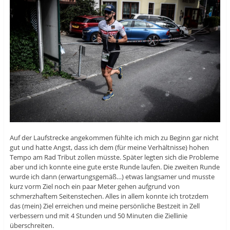
Auf der Laufstrecke angekommen fühlte ich mich zu Beginn gar nicht
gut und hatte Angst, dass ich dem (für meine Verhältnisse) hohen
Tempo am Rad Tribut zollen müsste. Später legten sich die Probleme
aber und ich konnte eine gute erste Runde laufen. Die zweiten Runde
wurde ich dann (erwartungsgemäß…) etwas langsamer und musste
kurz vorm Ziel noch ein paar Meter gehen aufgrund von
schmerzhaftem Seitenstechen. Alles in allem konnte ich trotzdem
das (mein) Ziel erreichen und meine persönliche Bestzeit in Zell
verbessern und mit 4 Stunden und 50 Minuten die Ziellinie
überschreiten.