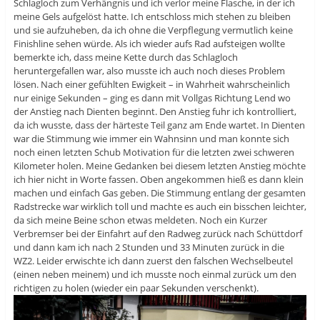
Schlagloch zum Verhängnis und ich verlor meine Flasche, in der ich
meine Gels aufgelöst hatte. Ich entschloss mich stehen zu bleiben
und sie aufzuheben, da ich ohne die Verpflegung vermutlich keine
Finishline sehen würde. Als ich wieder aufs Rad aufsteigen wollte
bemerkte ich, dass meine Kette durch das Schlagloch
heruntergefallen war, also musste ich auch noch dieses Problem
lösen. Nach einer gefühlten Ewigkeit – in Wahrheit wahrscheinlich
nur einige Sekunden – ging es dann mit Vollgas Richtung Lend wo
der Anstieg nach Dienten beginnt. Den Anstieg fuhr ich kontrolliert,
da ich wusste, dass der härteste Teil ganz am Ende wartet. In Dienten
war die Stimmung wie immer ein Wahnsinn und man konnte sich
noch einen letzten Schub Motivation für die letzten zwei schweren
Kilometer holen. Meine Gedanken bei diesem letzten Anstieg möchte
ich hier nicht in Worte fassen. Oben angekommen hieß es dann klein
machen und einfach Gas geben. Die Stimmung entlang der gesamten
Radstrecke war wirklich toll und machte es auch ein bisschen leichter,
da sich meine Beine schon etwas meldeten. Noch ein Kurzer
Verbremser bei der Einfahrt auf den Radweg zurück nach Schüttdorf
und dann kam ich nach 2 Stunden und 33 Minuten zurück in die
WZ2. Leider erwischte ich dann zuerst den falschen Wechselbeutel
(einen neben meinem) und ich musste noch einmal zurück um den
richtigen zu holen (wieder ein paar Sekunden verschenkt).