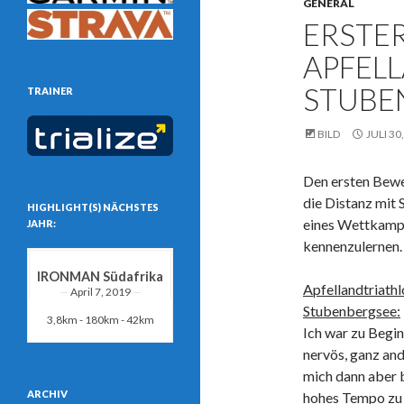
GENERAL
ERSTE
APFEL
STUBE
TRAINER
BILD
JULI 30
Den ersten Bewe
die Distanz mit 
HIGHLIGHT(S) NÄCHSTES
eines Wettkampf
JAHR:
kennenzulernen.
IRONMAN Südafrika
Apfellandtriathl
April 7, 2019
Stubenbergsee:
3,8km - 180km - 42km
Ich war zu Begi
nervös, ganz an
mich dann aber 
ARCHIV
hohes Tempo zu