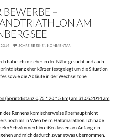
R BEWERBE –
LANDTRIATHLON AM
NBERGSEE
, 2014
SCHREIBE EINEN KOMMENTAR
rb habe ich mir eher in der Nähe gesucht und auch
Sprintdistanz eher kürzer festgelegt um die Situation
es sowie die Abläufe in der Wechselzone
on (Sprintdistanz 0,75 * 20 * 5 km) am 31.05.2014 am
nn des Rennens komischerweise überhaupt nicht
ders noch als in Wien beim Halbmarathon. Ich habe
beim Schwimmen hinreißen lassen am Anfang ein
 gehen und mich dadurch zwar etwas übernommen,