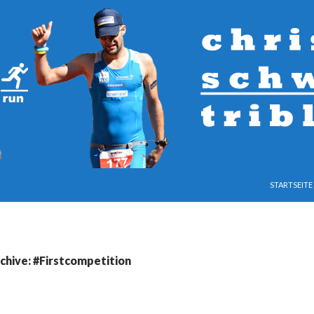
SPRINGE ZU
STARTSEITE
chive: #Firstcompetition