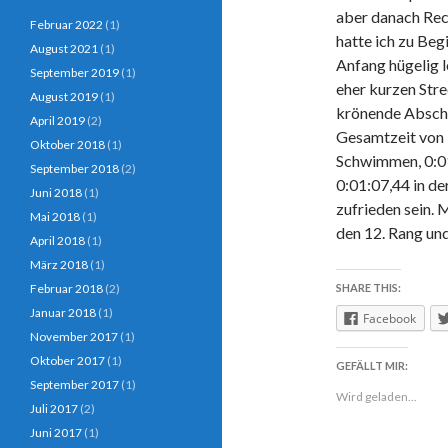
aber danach Rec
Februar 2022
(1)
hatte ich zu Beg
August 2021
(1)
Anfang hügelig 
September 2019
(1)
eher kurzen Stre
August 2019
(1)
krönende Abschlu
April 2019
(2)
Gesamtzeit von 1
Oktober 2018
(1)
Schwimmen, 0:01
September 2018
(2)
0:01:07,44 in d
Juni 2018
(1)
zufrieden sein. 
Mai 2018
(1)
den 12. Rang un
April 2018
(1)
März 2018
(1)
Februar 2018
(2)
SHARE THIS:
Januar 2018
(1)
Facebook
November 2017
(1)
Oktober 2017
(1)
GEFÄLLT MIR:
September 2017
(1)
Wird geladen...
Juli 2017
(2)
Juni 2017
(1)