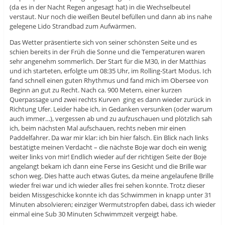
(da es in der Nacht Regen angesagt hat) in die Wechselbeutel
verstaut. Nur noch die weißen Beutel befüllen und dann ab ins nahe
gelegene Lido Strandbad zum Aufwärmen.
Das Wetter präsentierte sich von seiner schönsten Seite und es
schien bereits in der Früh die Sonne und die Temperaturen waren
sehr angenehm sommerlich. Der Start für die M30, in der Matthias
und ich starteten, erfolgte um 08:35 Uhr, im Rolling-Start Modus. Ich
fand schnell einen guten Rhythmus und fand mich im Obersee von
Beginn an gut zu Recht. Nach ca. 900 Metern, einer kurzen
Querpassage und zwei rechts Kurven ging es dann wieder zurück in
Richtung Ufer. Leider habe ich, in Gedanken versunken (oder warum
auch immer…), vergessen ab und zu aufzuschauen und plötzlich sah
ich, beim nächsten Mal aufschauen, rechts neben mir einen
Paddelfahrer. Da war mir klar: ich bin hier falsch. Ein Blick nach links
bestätigte meinen Verdacht – die nächste Boje war doch ein wenig
weiter links von mir! Endlich wieder auf der richtigen Seite der Boje
angelangt bekam ich dann eine Ferse ins Gesicht und die Brille war
schon weg. Dies hatte auch etwas Gutes, da meine angelaufene Brille
wieder frei war und ich wieder alles frei sehen konnte. Trotz dieser
beiden Missgeschicke konnte ich das Schwimmen in knapp unter 31
Minuten absolvieren; einziger Wermutstropfen dabei, dass ich wieder
einmal eine Sub 30 Minuten Schwimmzeit vergeigt habe.