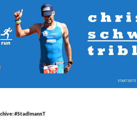
SPRINGE ZU
STARTSEITE
chive: #StadlmannT