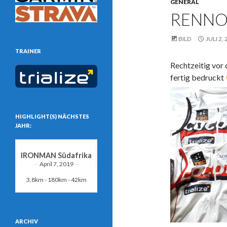
GENERAL
RENNO
BILD
JULI 2,
TRAINER
Rechtzeitig vor
fertig bedruckt
HIGHLIGHT(S) NÄCHSTES
JAHR:
IRONMAN Südafrika
April 7, 2019
3,8km - 180km - 42km
ARCHIV