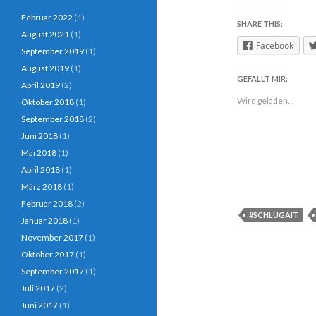
Februar 2022
(1)
SHARE THIS:
August 2021
(1)
Facebook
September 2019
(1)
August 2019
(1)
GEFÄLLT MIR:
April 2019
(2)
Wird geladen...
Oktober 2018
(1)
September 2018
(2)
Juni 2018
(1)
Mai 2018
(1)
April 2018
(1)
März 2018
(1)
Februar 2018
(2)
#SCHLUGAIT
Januar 2018
(1)
November 2017
(1)
Oktober 2017
(1)
September 2017
(1)
Juli 2017
(2)
Juni 2017
(1)