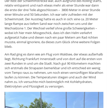
Der Rest der Schwimmstrecke war, auch aufgrund des Rolling Starts,
relativ entspannt und nach etwas mehr als einer Stunde war dann
die erste der drei Teile abgeschlossen – 3800 Meter in einer Stunde
einer Minute und 50 Sekunden. Ich war sehr zufrieden mit der
Schwimmzeit. Der Ausstieg hatte es auch in sich: eine ca. 20 Meter
lange Rampe aus tiefem Sand war noch zwischen uns und der
Wechselzone 1. Der Wechsel verlief ohne große Schwierigkeiten –
wobei ich hier mein Missgeschick, dass ich den Helm verkehrt
aufgesetzt habe und diesen nach ein paar Metern am Rad richten
musste, einmal ignoriere, da dieses zum Glück ohne weitere Folgen
blieb.
Am Rad ging es dann wie am Flug vom Waldsee, der etwas außerhalb
liegt, Richtung Frankfurt Innenstadt und von dort auf die ersten von
zwei Runden in und um die Stadt. Nach gut 90 Kilometern machten
sich erstmals die Strapazen bemerkbar und ich entschied ein wenig
vom Tempo raus zu nehmen, um noch einen vernünftigen Marathon
laufen zu können. Die Temperaturen stiegen und auch der Wind
nahm zu. Ich versuchte mich bestmöglich mit Kohlehydraten,
Elektrolyten und Flüssigkeit zu versorgen.