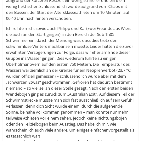
aufgrund der kürzeren Restzeit ein wenig schneller und ein klein
wenig hektischer. Schlussendlich wurde aufgrund vom Chaos mit
den Bussen, der Start der Altersklasseathleten um 10 Minuten, auf
06:40 Uhr, nach hinten verschoben.
Ich reihte mich, sowie auch Philipp und Kai (zwei Freunde aus Wien,
die auch an den Start gingen), in den Bereich der Sub 1h05
Schwimmer ein, da ich der Meinung war, dass dies trotz den
schwimmlose Winters machbar sein müsste. Leider hatten die zuvor
erwähnten Verzögerungen zur Folge, dass wir eher am Ende dieser
Gruppe ins Wasser gingen. Dies wiederum führte zu einigen
Überholmanövern auf den ersten 750 Metern. Die Temperatur des
Wassers war ziemlich an der Grenze für ein Neoprenverbot (23,7 °C
wurden offiziell gemessen) – schlussendlich wurde aber mit dem
„schwarzen Etwas“ geschwommen. Gefroren hat dadurch bestimmt
niemand – so viel sei an dieser Stelle gesagt. Nach den ersten beiden
Wendebojen ging es zurück zum „Australian Exit“. Auf diesem Teil der
Schwimmstrecke musste man sich fast ausschließlich auf sein Gefühl
verlassen, denn dich Sicht wurde einem, durch die aufgehende
Sonne, beinahe vollkommen genommen – man konnte nur mehr
teilweise Athleten vor einem sehen, jedoch keine Richtungsbojen
oder den Teilzielbogen beim Ausstieg. Das habe ich mir, wie
wahrscheinlich auch viele andere, um einiges einfacher vorgestellt als
es tatsächlich war!