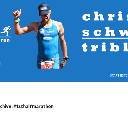
SPRINGE ZU
STARTSEITE
chive: #1sthalfmarathon