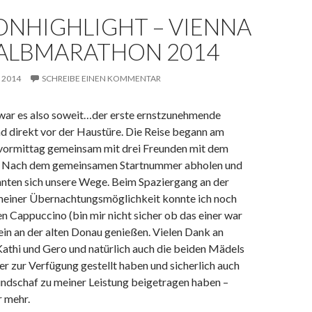
SONHIGHLIGHT – VIENNA
HALBMARATHON 2014
, 2014
SCHREIBE EINEN KOMMENTAR
ar es also soweit…der erste ernstzunehmende
 direkt vor der Haustüre. Die Reise begann am
ormittag gemeinsam mit drei Freunden mit dem
. Nach dem gemeinsamen Startnummer abholen und
nnten sich unsere Wege. Beim Spaziergang an der
meiner Übernachtungsmöglichkeit konnte ich noch
n Cappuccino (bin mir nicht sicher ob das einer war
ein an der alten Donau genießen. Vielen Dank an
 Kathi und Gero und natürlich auch die beiden Mädels
er zur Verfügung gestellt haben und sicherlich auch
undschaf zu meiner Leistung beigetragen haben –
r mehr.