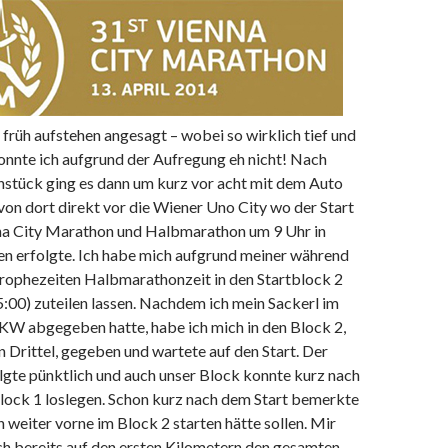
rüh aufstehen angesagt – wobei so wirklich tief und
onnte ich aufgrund der Aufregung eh nicht! Nach
hstück ging es dann um kurz vor acht mit dem Auto
on dort direkt vor die Wiener Uno City wo der Start
nna City Marathon und Halbmarathon um 9 Uhr in
n erfolgte. Ich habe mich aufgrund meiner während
prophezeiten Halbmarathonzeit in den Startblock 2
5:00) zuteilen lassen. Nachdem ich mein Sackerl im
KW abgegeben hatte, habe ich mich in den Block 2,
en Drittel, gegeben und wartete auf den Start. Der
lgte pünktlich und auch unser Block konnte kurz nach
Block 1 loslegen. Schon kurz nach dem Start bemerkte
h weiter vorne im Block 2 starten hätte sollen. Mir
ch bereits auf den ersten Kilometern den gesamten