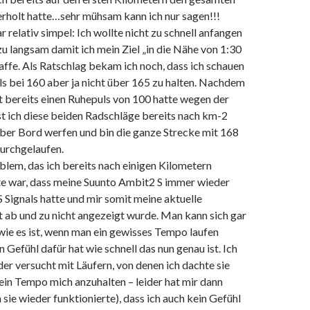
erholt hatte…sehr mühsam kann ich nur sagen!!!
 relativ simpel: Ich wollte nicht zu schnell anfangen
zu langsam damit ich mein Ziel „in die Nähe von 1:30
ffe. Als Ratschlag bekam ich noch, dass ich schauen
ls bei 160 aber ja nicht über 165 zu halten. Nachdem
t bereits einen Ruhepuls von 100 hatte wegen der
t ich diese beiden Radschläge bereits nach km-2
über Bord werfen und bin die ganze Strecke mit 168
durchgelaufen.
blem, das ich bereits nach einigen Kilometern
 war, dass meine Suunto Ambit2 S immer wieder
 Signals hatte und mir somit meine aktuelle
 ab und zu nicht angezeigt wurde. Man kann sich gar
 wie es ist, wenn man ein gewisses Tempo laufen
 Gefühl dafür hat wie schnell das nun genau ist. Ich
r versucht mit Läufern, von denen ich dachte sie
ein Tempo mich anzuhalten – leider hat mir dann
sie wieder funktionierte), dass ich auch kein Gefühl