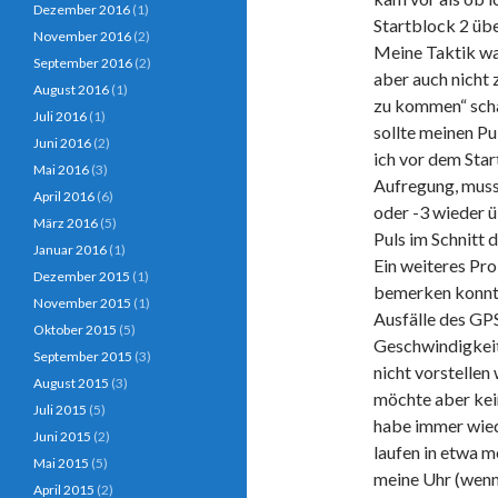
Dezember 2016
(1)
Startblock 2 üb
November 2016
(2)
Meine Taktik war
September 2016
(2)
aber auch nicht 
August 2016
(1)
zu kommen“ scha
Juli 2016
(1)
sollte meinen Pu
Juni 2016
(2)
ich vor dem Star
Mai 2016
(3)
Aufregung, muss
April 2016
(6)
oder -3 wieder 
März 2016
(5)
Puls im Schnitt 
Januar 2016
(1)
Ein weiteres Pro
Dezember 2015
(1)
bemerken konnte
November 2015
(1)
Ausfälle des GPS
Oktober 2015
(5)
Geschwindigkeit
September 2015
(3)
nicht vorstellen
August 2015
(3)
möchte aber kein
Juli 2015
(5)
habe immer wiede
Juni 2015
(2)
laufen in etwa m
Mai 2015
(5)
meine Uhr (wenn 
April 2015
(2)