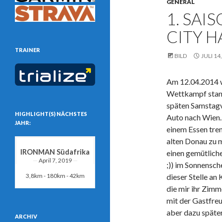
GENERAL
1. SAI
CITY 
TRAINER
BILD
JULI 14
Am 12.04.2014 w
Wettkampf stand
späten Samstagv
HIGHLIGHT(S) NÄCHSTES
Auto nach Wien
JAHR:
einem Essen tre
alten Donau zu 
IRONMAN Südafrika
einen gemütliche
April 7, 2019
;)) im Sonnensch
3,8km - 180km - 42km
dieser Stelle an
die mir ihr Zimm
mit der Gastfre
aber dazu späte
ARCHIV