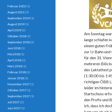
Februar 2022
(1)
August 2021
(1)
September 2019
(1)
August 2019
(1)
April 2019
(2)
Am Sonntag war f
Oktober 2018
(1)
lange schlafen k
September 2018
(2)
einem guten Frü
Juni 2018
(1)
zur U-Bahn und v
Mai 2018
(1)
für den 31. Vie
April 2018
(1)
mehreren Blöcke
März 2018
(1)
des Laktattest 
Februar 2018
(2)
(1:30:00 bis 1:4
Januar 2018
(1)
richtigen ÖBB L
November 2017
(1)
leider im hinter
Oktober 2017
(1)
Startschuss erfo
September 2017
(1)
den Profis und 
Juli 2017
(2)
ich, dass ich doc
Juni 2017
(1)
kam vor als ob i