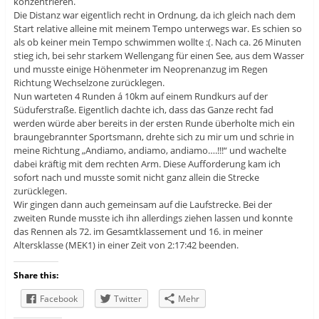
konzentrieren.
Die Distanz war eigentlich recht in Ordnung, da ich gleich nach dem
Start relative alleine mit meinem Tempo unterwegs war. Es schien so
als ob keiner mein Tempo schwimmen wollte :(. Nach ca. 26 Minuten
stieg ich, bei sehr starkem Wellengang für einen See, aus dem Wasser
und musste einige Höhenmeter im Neoprenanzug im Regen
Richtung Wechselzone zurücklegen.
Nun warteten 4 Runden á 10km auf einem Rundkurs auf der
Süduferstraße. Eigentlich dachte ich, dass das Ganze recht fad
werden würde aber bereits in der ersten Runde überholte mich ein
braungebrannter Sportsmann, drehte sich zu mir um und schrie in
meine Richtung „Andiamo, andiamo, andiamo….!!!“ und wachelte
dabei kräftig mit dem rechten Arm. Diese Aufforderung kam ich
sofort nach und musste somit nicht ganz allein die Strecke
zurücklegen.
Wir gingen dann auch gemeinsam auf die Laufstrecke. Bei der
zweiten Runde musste ich ihn allerdings ziehen lassen und konnte
das Rennen als 72. im Gesamtklassement und 16. in meiner
Altersklasse (MEK1) in einer Zeit von 2:17:42 beenden.
Share this:
Facebook
Twitter
Mehr