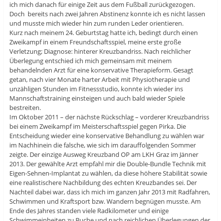
ich mich danach für einige Zeit aus dem Fußball zurückgezogen.
Doch bereits nach zwei Jahren Abstinenz konnte ich es nicht lassen
und musste mich wieder hin zum runden Leder orientieren.
Kurz nach meinem 24. Geburtstag hatte ich, bedingt durch einen
Zweikampf in einem Freundschaftsspiel, meine erste große
Verletzung; Diagnose: hinterer Kreuzbandriss. Nach reichlicher
Überlegung entschied ich mich gemeinsam mit meinem
behandelnden Arzt für eine konservative Therapieform. Gesagt
getan, nach vier Monate harter Arbeit mit Physiotherapie und
unzähligen Stunden im Fitnessstudio, konnte ich wieder ins
Mannschaftstraining einsteigen und auch bald wieder Spiele
bestreiten.
Im Oktober 2011 – der nächste Rückschlag – vorderer Kreuzbandriss
bei einem Zweikampf im Meisterschaftsspiel gegen Pirka. Die
Entscheidung wieder eine konservative Behandlung zu wählen war
im Nachhinein die falsche, wie sich im darauffolgenden Sommer
zeigte. Der einzige Ausweg Kreuzband OP am LKH Graz im Jänner
2013. Der gewählte Arzt empfahl mir die Double-Bundle Technik mit
Eigen-Sehnen-Implantat zu wählen, da diese höhere Stabilität sowie
eine realistischere Nachbildung des echten Kreuzbandes sei. Der
Nachteil dabei war, dass ich mich im ganzen Jahr 2013 mit Radfahren,
Schwimmen und Kraftsport bzw. Wandern begnügen musste. Am
Ende des Jahres standen viele Radkilometer und einige
Schwimmeinheiten zu Buche und nach reichlichen Überlegungen der