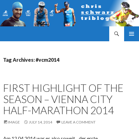
Search
Triathlonblog by Christoph Schwarz
SKIP
PRIMAR
TO
MENU
CONTENT
Tag Archives: #vcm2014
FIRST HIGHLIGHT OF THE
SEASON – VIENNA CITY
HALF-MARATHON 2014
IMAGE
JULY 14, 2014
LEAVE A COMMENT
Am 12.04.2014 war es also soweit…der erste