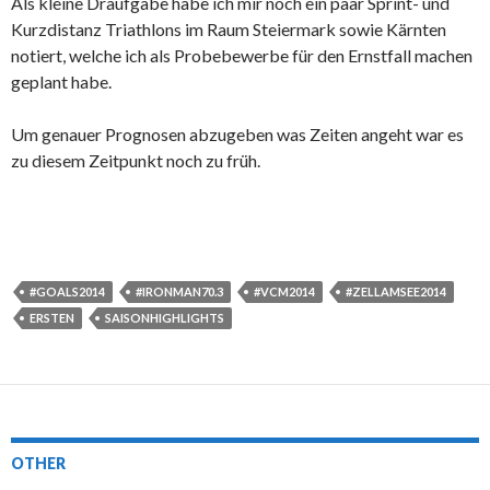
Als kleine Draufgabe habe ich mir noch ein paar Sprint- und
Kurzdistanz Triathlons im Raum Steiermark sowie Kärnten
notiert, welche ich als Probebewerbe für den Ernstfall machen
geplant habe.
Um genauer Prognosen abzugeben was Zeiten angeht war es
zu diesem Zeitpunkt noch zu früh.
#GOALS2014
#IRONMAN70.3
#VCM2014
#ZELLAMSEE2014
ERSTEN
SAISONHIGHLIGHTS
OTHER