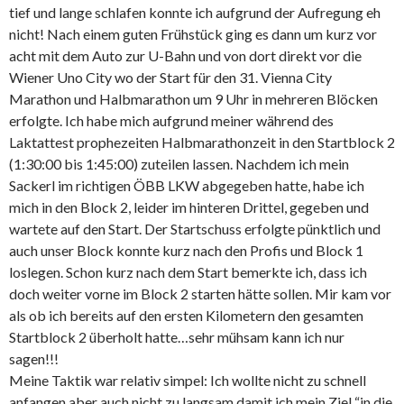
tief und lange schlafen konnte ich aufgrund der Aufregung eh
nicht! Nach einem guten Frühstück ging es dann um kurz vor
acht mit dem Auto zur U-Bahn und von dort direkt vor die
Wiener Uno City wo der Start für den 31. Vienna City
Marathon und Halbmarathon um 9 Uhr in mehreren Blöcken
erfolgte. Ich habe mich aufgrund meiner während des
Laktattest prophezeiten Halbmarathonzeit in den Startblock 2
(1:30:00 bis 1:45:00) zuteilen lassen. Nachdem ich mein
Sackerl im richtigen ÖBB LKW abgegeben hatte, habe ich
mich in den Block 2, leider im hinteren Drittel, gegeben und
wartete auf den Start. Der Startschuss erfolgte pünktlich und
auch unser Block konnte kurz nach den Profis und Block 1
loslegen. Schon kurz nach dem Start bemerkte ich, dass ich
doch weiter vorne im Block 2 starten hätte sollen. Mir kam vor
als ob ich bereits auf den ersten Kilometern den gesamten
Startblock 2 überholt hatte…sehr mühsam kann ich nur
sagen!!!
Meine Taktik war relativ simpel: Ich wollte nicht zu schnell
anfangen aber auch nicht zu langsam damit ich mein Ziel “in die